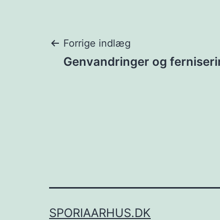
Indlægsnavigat
Forrige indlæg
Genvandringer og ferniser
SPORIAARHUS.DK