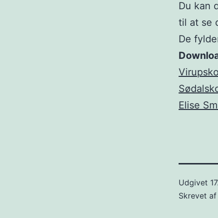
Du kan d
til at s
De fylde
Download
Virupsk
Sødalsk
Elise Sm
Udgivet
1
Skrevet a