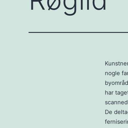
Kunstner
nogle fan
byområde
har tage
scanned
De delta
ferniser