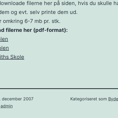
ownloade filerne her på siden, hvis du skulle h
e dem og evt. selv printe dem ud.
r omkring 6-7 mb pr. stk.
 filerne her (pdf-format):
olen
olen
iths Skole
7. december 2007
Kategoriseret som
Byde
f
admin