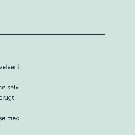
elser i
ne selv
brugt
lse med