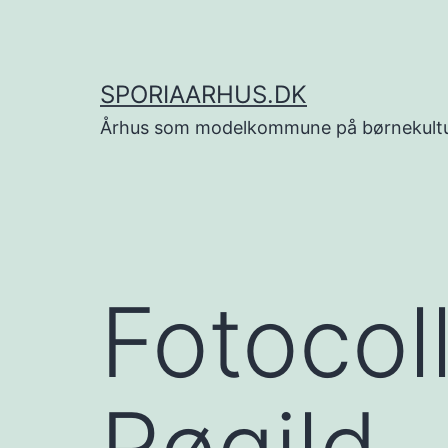
Fortsæt
til
indhold
SPORIAARHUS.DK
Århus som modelkommune på børnekult
Fotocol
Røgild