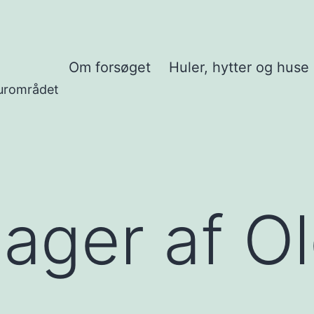
Om forsøget
Huler, hytter og huse
urområdet
lager af O