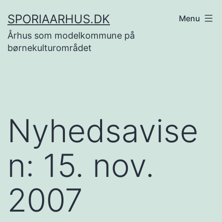
Fortsæt
SPORIAARHUS.DK
Menu
til
Århus som modelkommune på
indhold
børnekulturområdet
Nyhedsavise
n: 15. nov.
2007